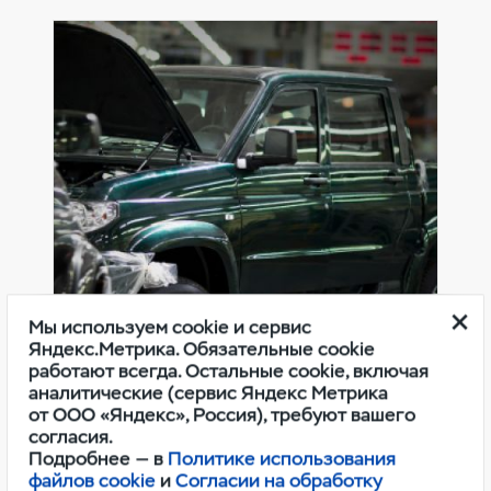
Мы используем cookie и сервис
Яндекс.Метрика. Обязательные cookie
Оригинальные расходные
работают всегда. Остальные cookie, включая
материалы УАЗ
аналитические (сервис Яндекс Метрика
от ООО «Яндекс», Россия), требуют вашего
согласия.
Подробнее — в
Политике использования
файлов cookie
и
Согласии на обработку